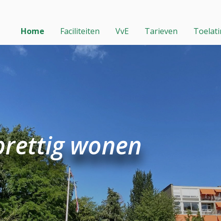
Home
Faciliteiten
VvE
Tarieven
Toelat
prettig wonen