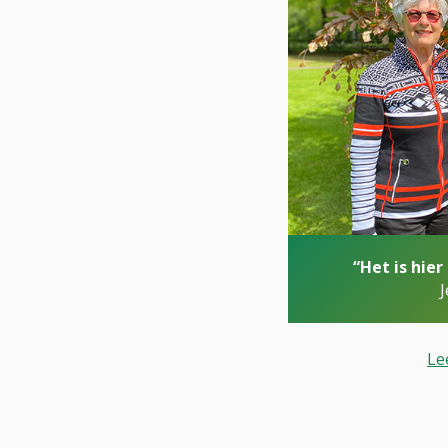
“Het is hie
J
Le