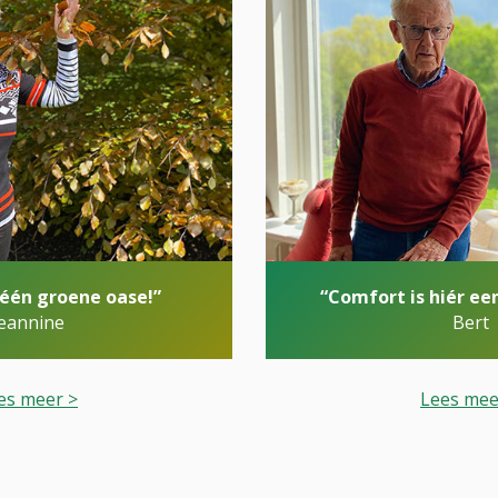
r één groene oase!”
“Comfort is hiér e
eannine
Bert
es meer >
Lees mee