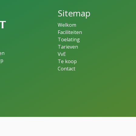
Sitemap
Welkom
Faciliteiten
Toelating
Tarieven
en
VvE
rp
Te koop
Contact