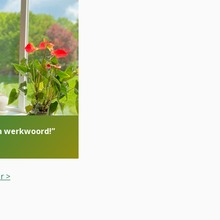
en werkwoord!”
r >