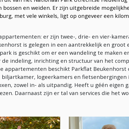
 bossen en weiden. Er zijn uitgebreide mogelijkh
urg, met vele winkels, ligt op ongeveer een kilom
 appartementen: er zijn twee-, drie- en vier-kam
enhorst is gelegen in een aantrekkelijk en groot 
 park is geschikt om er een wandeling te maken en 
de indeling, inrichting en structuur van het compl
le appartementen beschikt Parkflat Beukenhorst
 biljartkamer, logeerkamers en fietsenbergingen i
n, zowel in- als uitpandig. Heeft u géén eigen ga
ezen. Daarnaast zijn er
tal van services die het w