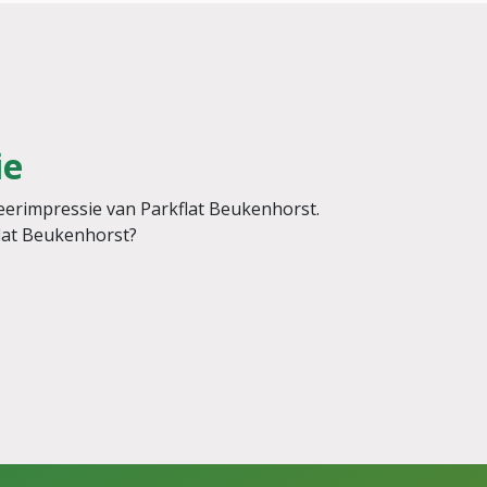
ie
feerimpressie van Parkflat Beukenhorst.
flat Beukenhorst?